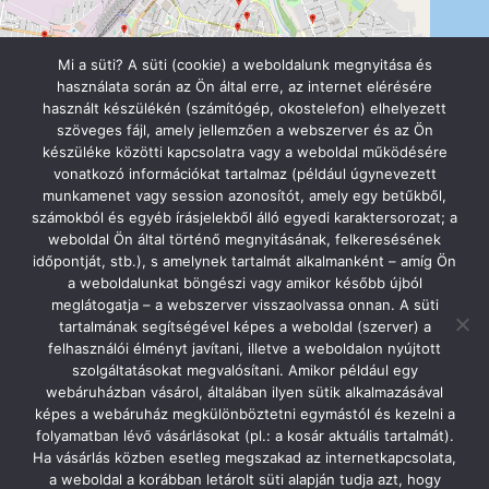
Mi a süti? A süti (cookie) a weboldalunk megnyitása és
használata során az Ön által erre, az internet elérésére
használt készülékén (számítógép, okostelefon) elhelyezett
szöveges fájl, amely jellemzően a webszerver és az Ön
készüléke közötti kapcsolatra vagy a weboldal működésére
vonatkozó információkat tartalmaz (például úgynevezett
munkamenet vagy session azonosítót, amely egy betűkből,
számokból és egyéb írásjelekből álló egyedi karaktersorozat; a
Szolnok Városi Óvodák
weboldal Ön által történő megnyitásának, felkeresésének
5000 Szolnok, Szapáry utca 8.
időpontját, stb.), s amelynek tartalmát alkalmanként – amíg Ön
0620/277-9990 // 0656/421-618
a weboldalunkat böngészi vagy amikor később újból
titkarsag@szolnokiovodak.t-online.hu
meglátogatja – a webszerver visszaolvassa onnan. A süti
Facebook oldalunk
tartalmának segítségével képes a weboldal (szerver) a
felhasználói élményt javítani, illetve a weboldalon nyújtott
szolgáltatásokat megvalósítani. Amikor például egy
webáruházban vásárol, általában ilyen sütik alkalmazásával
képes a webáruház megkülönböztetni egymástól és kezelni a
folyamatban lévő vásárlásokat (pl.: a kosár aktuális tartalmát).
Ha vásárlás közben esetleg megszakad az internetkapcsolata,
a weboldal a korábban letárolt süti alapján tudja azt, hogy