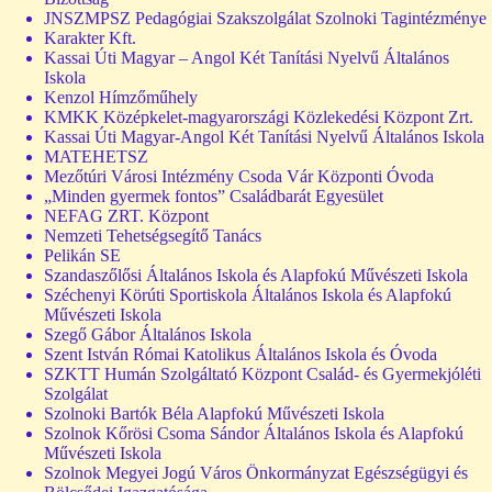
JNSZMPSZ Pedagógiai Szakszolgálat Szolnoki Tagintézménye
Karakter Kft.
Kassai Úti Magyar – Angol Két Tanítási Nyelvű Általános
Iskola
Kenzol Hímzőműhely
KMKK Középkelet-magyarországi Közlekedési Központ Zrt.
Kassai Úti Magyar-Angol Két Tanítási Nyelvű Általános Iskola
MATEHETSZ
Mezőtúri Városi Intézmény Csoda Vár Központi Óvoda
„Minden gyermek fontos” Családbarát Egyesület
NEFAG ZRT. Központ
Nemzeti Tehetségsegítő Tanács
Pelikán SE
Szandaszőlősi Általános Iskola és Alapfokú Művészeti Iskola
Széchenyi Körúti Sportiskola Általános Iskola és Alapfokú
Művészeti Iskola
Szegő Gábor Általános Iskola
Szent István Római Katolikus Általános Iskola és Óvoda
SZKTT Humán Szolgáltató Központ Család- és Gyermekjóléti
Szolgálat
Szolnoki Bartók Béla Alapfokú Művészeti Iskola
Szolnok Kőrösi Csoma Sándor Általános Iskola és Alapfokú
Művészeti Iskola
Szolnok Megyei Jogú Város Önkormányzat Egészségügyi és