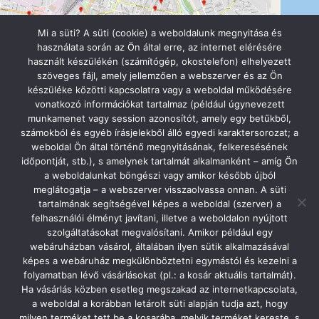
Mi a süti? A süti (cookie) a weboldalunk megnyitása és
használata során az Ön által erre, az internet elérésére
használt készülékén (számítógép, okostelefon) elhelyezett
szöveges fájl, amely jellemzően a webszerver és az Ön
készüléke közötti kapcsolatra vagy a weboldal működésére
vonatkozó információkat tartalmaz (például úgynevezett
munkamenet vagy session azonosítót, amely egy betűkből,
számokból és egyéb írásjelekből álló egyedi karaktersorozat; a
Szolnok Városi Óvodák
weboldal Ön által történő megnyitásának, felkeresésének
5000 Szolnok, Szapáry utca 8.
időpontját, stb.), s amelynek tartalmát alkalmanként – amíg Ön
0620/277-9990 // 0656/421-618
a weboldalunkat böngészi vagy amikor később újból
titkarsag@szolnokiovodak.t-online.hu
meglátogatja – a webszerver visszaolvassa onnan. A süti
Facebook oldalunk
tartalmának segítségével képes a weboldal (szerver) a
felhasználói élményt javítani, illetve a weboldalon nyújtott
szolgáltatásokat megvalósítani. Amikor például egy
webáruházban vásárol, általában ilyen sütik alkalmazásával
képes a webáruház megkülönböztetni egymástól és kezelni a
folyamatban lévő vásárlásokat (pl.: a kosár aktuális tartalmát).
Ha vásárlás közben esetleg megszakad az internetkapcsolata,
a weboldal a korábban letárolt süti alapján tudja azt, hogy
milyen terméket tett be a kosarába, melyik terméket kereste, s