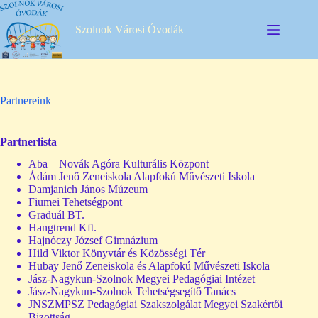
Skip
to
Szolnok Városi Óvodák
content
Partnereink
Partnerlista
Aba – Novák Agóra Kulturális Központ
Ádám Jenő Zeneiskola Alapfokú Művészeti Iskola
Damjanich János Múzeum
Fiumei Tehetségpont
Graduál BT.
Hangtrend Kft.
Hajnóczy József Gimnázium
Hild Viktor Könyvtár és Közösségi Tér
Hubay Jenő Zeneiskola és Alapfokú Művészeti Iskola
Jász-Nagykun-Szolnok Megyei Pedagógiai Intézet
Jász-Nagykun-Szolnok Tehetségsegítő Tanács
JNSZMPSZ Pedagógiai Szakszolgálat Megyei Szakértői
Bizottság