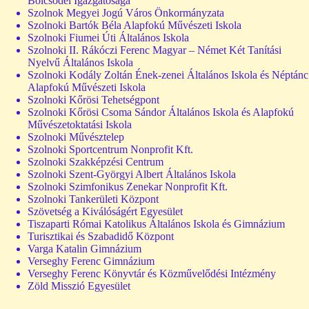
Bölcsődei Igazgatósága
Szolnok Megyei Jogú Város Önkormányzata
Szolnoki Bartók Béla Alapfokú Művészeti Iskola
Szolnoki Fiumei Úti Általános Iskola
Szolnoki II. Rákóczi Ferenc Magyar – Német Két Tanítási
Nyelvű Általános Iskola
Szolnoki Kodály Zoltán Ének-zenei Általános Iskola és Néptánc
Alapfokú Művészeti Iskola
Szolnoki Kőrösi Tehetségpont
Szolnoki Kőrösi Csoma Sándor Általános Iskola és Alapfokú
Művészetoktatási Iskola
Szolnoki Művésztelep
Szolnoki Sportcentrum Nonprofit Kft.
Szolnoki Szakképzési Centrum
Szolnoki Szent-Györgyi Albert Általános Iskola
Szolnoki Szimfonikus Zenekar Nonprofit Kft.
Szolnoki Tankerületi Központ
Szövetség a Kiválóságért Egyesület
Tiszaparti Római Katolikus Általános Iskola és Gimnázium
Turisztikai és Szabadidő Központ
Varga Katalin Gimnázium
Verseghy Ferenc Gimnázium
Verseghy Ferenc Könyvtár és Közművelődési Intézmény
Zöld Misszió Egyesület