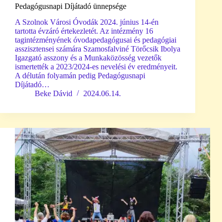
Pedagógusnapi Díjátadó ünnepsége
A Szolnok Városi Óvodák 2024. június 14-én
tartotta évzáró értekezletét. Az intézmény 16
tagintézményének óvodapedagógusai és pedagógiai
asszisztensei számára Szamosfalviné Törőcsik Ibolya
Igazgató asszony és a Munkaközösség vezetők
ismertették a 2023/2024-es nevelési év eredményeit.
A délután folyamán pedig Pedagógusnapi
Díjátadó…
Beke Dávid
2024.06.14.