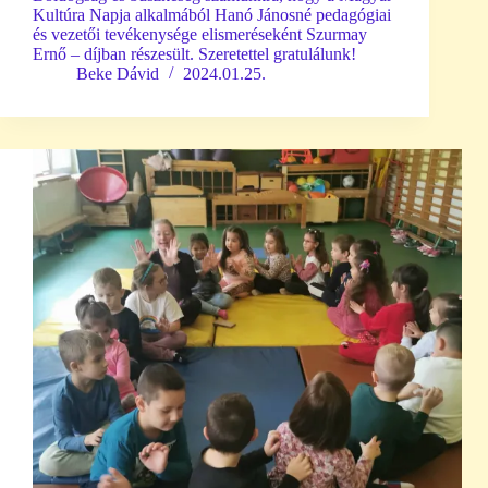
Kultúra Napja alkalmából Hanó Jánosné pedagógiai
és vezetői tevékenysége elismeréseként Szurmay
Ernő – díjban részesült. Szeretettel gratulálunk!
Beke Dávid
2024.01.25.