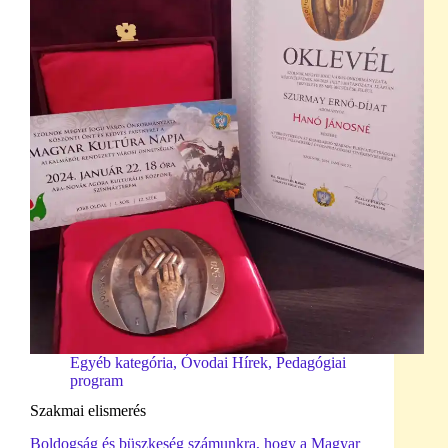
Egyéb kategória
,
Óvodai Hírek
,
Pedagógiai
program
Szakmai elismerés
Boldogság és büszkeség számunkra, hogy a Magyar