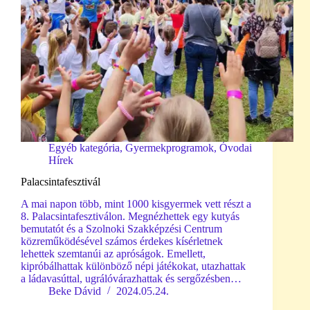
Egyéb kategória
,
Gyermekprogramok
,
Óvodai
Hírek
Palacsintafesztivál
A mai napon több, mint 1000 kisgyermek vett részt a
8. Palacsintafesztiválon. Megnézhettek egy kutyás
bemutatót és a Szolnoki Szakképzési Centrum
közreműködésével számos érdekes kísérletnek
lehettek szemtanúi az apróságok. Emellett,
kipróbálhattak különböző népi játékokat, utazhattak
a ládavasúttal, ugrálóvárazhattak és sergőzésben…
Beke Dávid
2024.05.24.