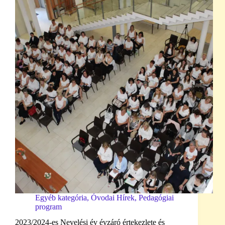
Egyéb kategória
,
Óvodai Hírek
,
Pedagógiai
program
2023/2024-es Nevelési év évzáró értekezlete és