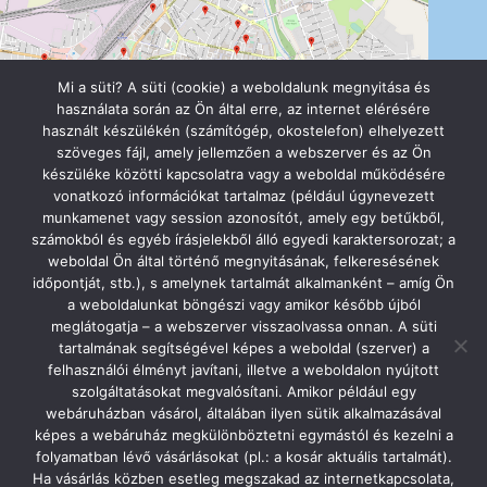
Mi a süti? A süti (cookie) a weboldalunk megnyitása és
használata során az Ön által erre, az internet elérésére
használt készülékén (számítógép, okostelefon) elhelyezett
szöveges fájl, amely jellemzően a webszerver és az Ön
készüléke közötti kapcsolatra vagy a weboldal működésére
vonatkozó információkat tartalmaz (például úgynevezett
munkamenet vagy session azonosítót, amely egy betűkből,
számokból és egyéb írásjelekből álló egyedi karaktersorozat; a
Szolnok Városi Óvodák
weboldal Ön által történő megnyitásának, felkeresésének
5000 Szolnok, Szapáry utca 8.
időpontját, stb.), s amelynek tartalmát alkalmanként – amíg Ön
0620/277-9990 // 0656/421-618
a weboldalunkat böngészi vagy amikor később újból
titkarsag@szolnokiovodak.t-online.hu
meglátogatja – a webszerver visszaolvassa onnan. A süti
Facebook oldalunk
tartalmának segítségével képes a weboldal (szerver) a
felhasználói élményt javítani, illetve a weboldalon nyújtott
szolgáltatásokat megvalósítani. Amikor például egy
webáruházban vásárol, általában ilyen sütik alkalmazásával
képes a webáruház megkülönböztetni egymástól és kezelni a
folyamatban lévő vásárlásokat (pl.: a kosár aktuális tartalmát).
Ha vásárlás közben esetleg megszakad az internetkapcsolata,