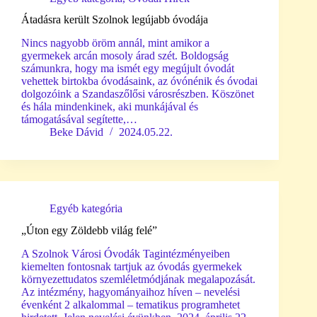
Átadásra került Szolnok legújabb óvodája
Nincs nagyobb öröm annál, mint amikor a
gyermekek arcán mosoly árad szét. Boldogság
számunkra, hogy ma ismét egy megújult óvodát
vehettek birtokba óvodásaink, az óvónénik és óvodai
dolgozóink a Szandaszőlősi városrészben. Köszönet
és hála mindenkinek, aki munkájával és
támogatásával segítette,…
Beke Dávid
2024.05.22.
Egyéb kategória
„Úton egy Zöldebb világ felé”
A Szolnok Városi Óvodák Tagintézményeiben
kiemelten fontosnak tartjuk az óvodás gyermekek
környezettudatos szemléletmódjának megalapozását.
Az intézmény, hagyományaihoz híven – nevelési
évenként 2 alkalommal – tematikus programhetet